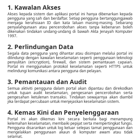
1. Kawalan Akses
Akses kepada sistem dan aplikasi portal ini hanya dibenarkan kepada
pengguna yang sah dan berdaftar. Setiap pengguna bertanggungjawab
menjaga kerahsiaan ID dan kata laluan masing-masing. Sebarang
penyalahgunaan atau pencerobohan akses tanpa kebenaran boleh
dikenakan tindakan undang-undang di bawah Akta Jenayah Komputer
1997.
2. Perlindungan Data
Segala data pengguna yang dihantar atau disimpan melalui portal ini
dilindungi dengan kawalan keselamatan seperti penggunaan teknologi
penyulitan (encryption), firewall, dan sistem pemantauan capaian.
Portal ini menggunakan protokol keselamatan seperti HTTPS untuk
melindungi komunikasi antara pengguna dan pelayan.
3. Pemantauan dan Audit
Semua aktiviti pengguna dalam portal akan dipantau dan direkodkan
untuk tujuan audit keselamatan, pengesanan pencerobohan serta
pengesahan ketulenan transaksi. Tindakan sewajarnya akan diambil
jika terdapat percubaan untuk menjejaskan keselamatan sistem.
4. Kemas Kini dan Penyelenggaraan
Portal ini akan dikemas kini secara berkala bagi menampung
kelemahan keselamatan, membaiki pepijat serta mempertingkat fungsi.
Pengguna disarankan untuk log keluar selepas tamat penggunaan dan
mengelakkan penggunaan akaun di komputer awam atau tidak
selamat.