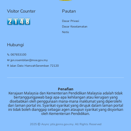
Visitor Counter
Pautan
Dasar Privasi
Dasar Keselamatan
Notis
Hubungi
067653100
jpn.nsembilan@moe.gov.my
Jalan Dato Hamzah
Seremban
72120
Penafian
Kerajaan Malaysia dan Kementerian Pendidikan Malaysia adalah tidak
bertanggungjawab bagi apa-apa kehilangan atau kerugian yang
disebabkan oleh penggunaan mana-mana maklumat yang diperolehi
dari laman portal ini. Syarikat-syarikat yang dirujuk dalam laman portal
ini tidak boleh dianggap sebagai agen ataupun syarikat yang disyorkan
oleh Kementerian Pendidikan.
2025
Async
ptis.jpnns.gov.my
. All Rights Reserved